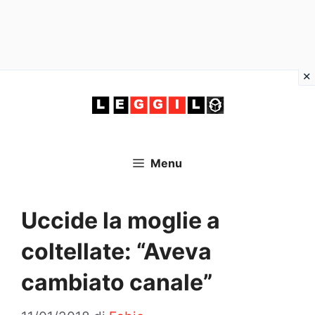
Vai
al
contenuto
Menu
Uccide la moglie a
coltellate: “Aveva
cambiato canale”