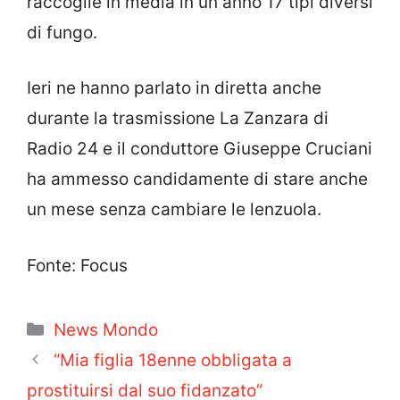
raccoglie in media in un anno 17 tipi diversi
di fungo.
Ieri ne hanno parlato in diretta anche
durante la trasmissione La Zanzara di
Radio 24 e il conduttore Giuseppe Cruciani
ha ammesso candidamente di stare anche
un mese senza cambiare le lenzuola.
Fonte: Focus
Categorie
News Mondo
“Mia figlia 18enne obbligata a
prostituirsi dal suo fidanzato”