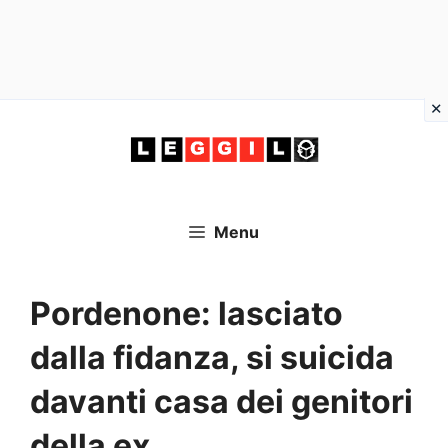
Vai
al
contenuto
Menu
Pordenone: lasciato
dalla fidanza, si suicida
davanti casa dei genitori
della ex