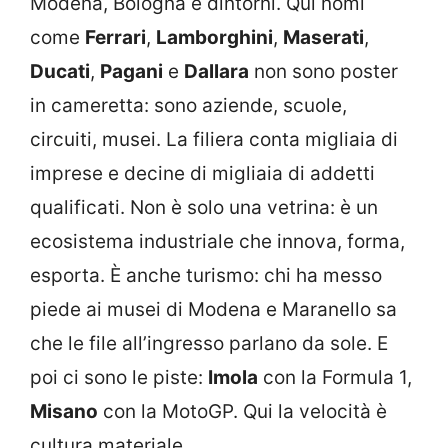
Modena, Bologna e dintorni. Qui nomi
come
Ferrari
,
Lamborghini
,
Maserati
,
Ducati
,
Pagani
e
Dallara
non sono poster
in cameretta: sono aziende, scuole,
circuiti, musei. La filiera conta migliaia di
imprese e decine di migliaia di addetti
qualificati. Non è solo una vetrina: è un
ecosistema industriale che innova, forma,
esporta. È anche turismo: chi ha messo
piede ai musei di Modena e Maranello sa
che le file all’ingresso parlano da sole. E
poi ci sono le piste:
Imola
con la Formula 1,
Misano
con la MotoGP. Qui la velocità è
cultura materiale.