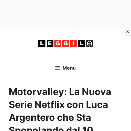
Vai
al
contenuto
Menu
Motorvalley: La Nuova
Serie Netflix con Luca
Argentero che Sta
Spopolando dal 10