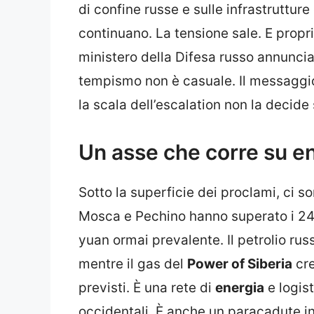
di confine russe e sulle infrastruttur
continuano. La tensione sale. E propri
ministero della Difesa russo annuncia 
tempismo non è casuale. Il messaggi
la scala dell’escalation non la decide 
Un asse che corre su e
Sotto la superficie dei proclami, ci s
Mosca e Pechino hanno superato i 240 m
yuan ormai prevalente. Il petrolio rus
mentre il gas del
Power of Siberia
cre
previsti. È una rete di
energia
e logis
occidentali. È anche un paracadute in