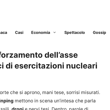
naca
Casi
Economia
Spettacolo
Gossip
fforzamento dell’asse
 di esercitazioni nucleari
Porte che si aprono, mani tese, sorrisi misurati.
inping
mettono in scena un’intesa che parla
ssili,
droni
e nervi tesi. Dentro, parole di