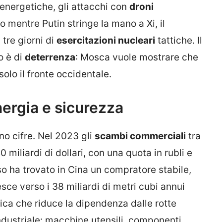
e energetiche, gli attacchi con
droni
o mentre Putin stringe la mano a Xi, il
tre giorni di
esercitazioni nucleari
tattiche. Il
o è di
deterrenza
: Mosca vuole mostrare che
solo il fronte occidentale.
nergia e sicurezza
ono cifre. Nel 2023 gli
scambi commerciali
tra
iliardi di dollari, con una quota in rubli e
so ha trovato in Cina un compratore stabile,
sce verso i 38 miliardi di metri cubi annui
tica che riduce la dipendenza dalle rotte
dustriale: macchine utensili, componenti,