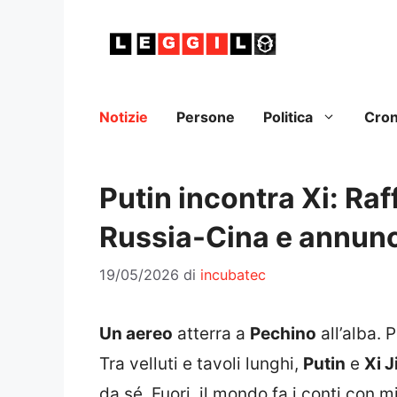
Vai
al
contenuto
Notizie
Persone
Politica
Cro
Putin incontra Xi: Ra
Russia-Cina e annunci
19/05/2026
di
incubatec
Un aereo
atterra a
Pechino
all’alba. 
Tra velluti e tavoli lunghi,
Putin
e
Xi J
da sé. Fuori, il mondo fa i conti con mi