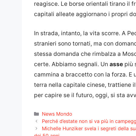
reagisce. Le borse orientali tirano il 
capitali alleate aggiornano i propri do
In strada, intanto, la vita scorre. A Pe
stranieri sono tornati, ma con domand
stessa domanda che rimbalza a Mosca
certe. Abbiamo segnali. Un
asse
più 
cammina a braccetto con la forza. E 
terra nella capitale cinese, trattiene 
per capire se il futuro, oggi, si sta a
Categorie
News Mondo
Perché d’estate non si va più in campegg
Michelle Hunziker svela i segreti della 
dei 50 anni