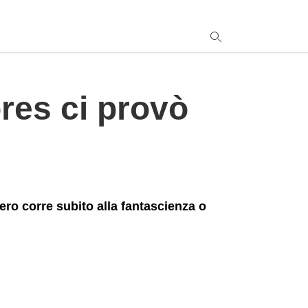
res ci provò
y
s
q
h
e
ero corre subito alla fantascienza o