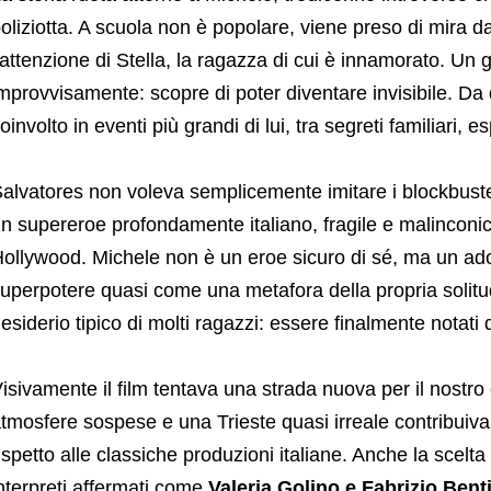
oliziotta. A scuola non è popolare, viene preso di mira dai
’attenzione di Stella, la ragazza di cui è innamorato. Un 
mprovvisamente: scopre di poter diventare invisibile. Da 
oinvolto in eventi più grandi di lui, tra segreti familiari, e
alvatores non voleva semplicemente imitare i blockbuster
n supereroe profondamente italiano, fragile e malinconico
ollywood. Michele non è un eroe sicuro di sé, ma un ado
uperpotere quasi come una metafora della propria solitudine
esiderio tipico di molti ragazzi: essere finalmente notati da
isivamente il film tentava una strada nuova per il nostr
tmosfere sospese e una Trieste quasi irreale contribuiva
ispetto alle classiche produzioni italiane. Anche la scelta
nterpreti affermati come
Valeria Golino e Fabrizio Bent