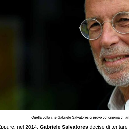
Quella volta che Gabriele Salvatores ci provò col cinema di fa
ppure, nel 2014,
Gabriele Salvatores
decise di tentare