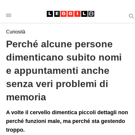
Perch%C3%A9+alcune+persone+dimenticano+subito+nomi+e+
leggiloorg
/2026/05/12/perche-
alcune-
persone-
dimenticano-
Curiosità
subito-
nomi-
Perché alcune persone
e-
appuntamenti-
anche-
dimenticano subito nomi
senza-
veri-
e appuntamenti anche
problemi-
di-
memoria/amp/
senza veri problemi di
memoria
A volte il cervello dimentica piccoli dettagli non
perché funzioni male, ma perché sta gestendo
troppo.