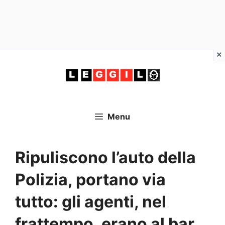
Vai
al
contenuto
Menu
Ripuliscono l’auto della
Polizia, portano via
tutto: gli agenti, nel
frattempo, erano al bar