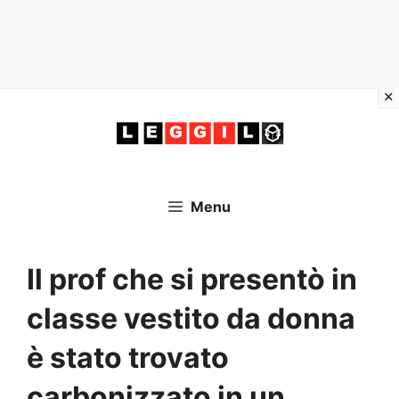
Vai
al
contenuto
Menu
Il prof che si presentò in
classe vestito da donna
è stato trovato
carbonizzato in un