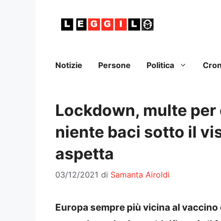
Vai
al
contenuto
Notizie
Persone
Politica
Cro
Lockdown, multe per c
niente baci sotto il vi
aspetta
03/12/2021
di
Samanta Airoldi
Europa sempre più vicina al vaccino 