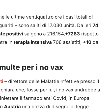
elle ultime ventiquattro ore i casi totali di
uariti – sono saliti di 17.030 unità. Da ieri
74
te positivi
salgono a 216.154,
+7283
rispetto
ntre in
terapia intensiva
708 assistiti,
+10
da
multe per i no vax
ti
– direttore delle Malattie Infettive presso il
chiara che, fosse per lui, i no vax andrebbe a
 iniettare il farmaco anti Covid, in Europa
In
Austria
una bozza di disegno di legge