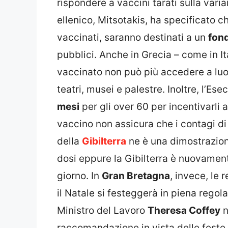
rispondere a vaccini tarati sulla vari
ellenico, Mitsotakis, ha specificato c
vaccinati, saranno destinati a un
fond
pubblici. Anche in Grecia – come in It
vaccinato non può più accedere a luogh
teatri, musei e palestre. Inoltre, l’Ese
mesi
per gli over 60 per incentivarli a
vaccino non assicura che i contagi di
della
Gibilterra
ne è una dimostrazione
dosi eppure la Gibilterra è nuovamen
giorno. In
Gran Bretagna
, invece, le 
il Natale si festeggerà in piena regola
Ministro del Lavoro
Theresa Coffey
n
raccomandazione in vista delle feste 