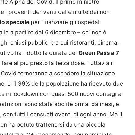
ante Alpha del Covid. Il primo ministro
he i proventi derivanti dalle multe dei non
o speciale
per finanziare gli ospedali
alia a partire dal 6 dicembre – chi non è
i chiusi pubblici tra cui ristoranti, cinema,
cutivo ha ridotto la durata del
Green Pass a 7
 fare al più presto la terza dose. Tuttavia il
 Covid torneranno a scendere la situazione
. Lì il 99% della popolazione ha ricevuto due
te in lockdown con quasi 500 nuovi contagi al
restrizioni sono state abolite ormai da mesi, e
, con tutti i consueti eventi di ogni anno. Ma il
on ha potuto trattenersi da una piccola
natalizie:
“Mi raccomando, non pomiciate