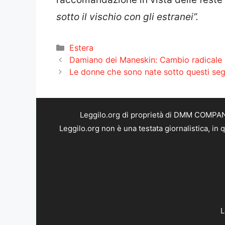
sotto il vischio con gli estranei”.
Categorie
Estera
Damiano dei Maneskin: Cambio radicale di
Le donne che sono nate sotto questi segn
Leggilo.org di proprietà di DMM COMPANY 
Leggilo.org non è una testata giornalistica, in
L