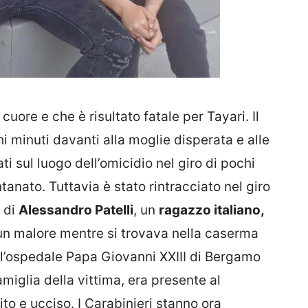
uore e che è risultato fatale per Tayari. Il
i minuti davanti alla moglie disperata e alle
ti sul luogo dell’omicidio nel giro di pochi
ntanato. Tuttavia è stato rintracciato nel giro
a di
Alessandro Patelli
, un
ragazzo italiano,
 un malore mentre si trovava nella caserma
all’ospedale Papa Giovanni XXIII di Bergamo
amiglia della vittima, era presente al
to e ucciso. I Carabinieri stanno ora