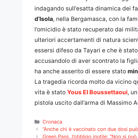
indagando sull’esatta dinamica dei fa
d’Isola
, nella Bergamasca, con la fami
l’omicidio è stato recuperato dai milit
ulteriori accertamenti di natura scient
essersi difeso da Tayari e che è stat
accusandolo di aver scontrato la figli
ha anche asserito di essere stato
min
La tragedia ricorda molto da vicino 
vita è stato
Yous El Boussettaoui
, u
pistola uscito dall’arma di Massimo Ad
Categorie
Cronaca
“Anche chi è vaccinato con due dosi può
Green Pass, l’obbligo inutile: “Non si può 