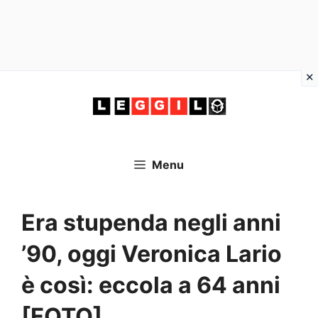
Vai
al
contenuto
Menu
Era stupenda negli anni
’90, oggi Veronica Lario
è così: eccola a 64 anni
[FOTO]