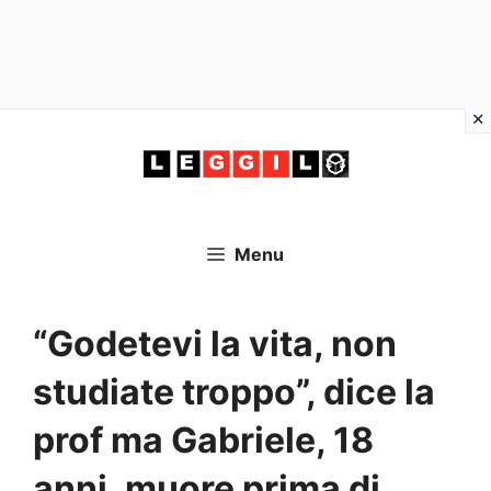
Vai
al
contenuto
Menu
“Godetevi la vita, non
studiate troppo”, dice la
prof ma Gabriele, 18
anni, muore prima di