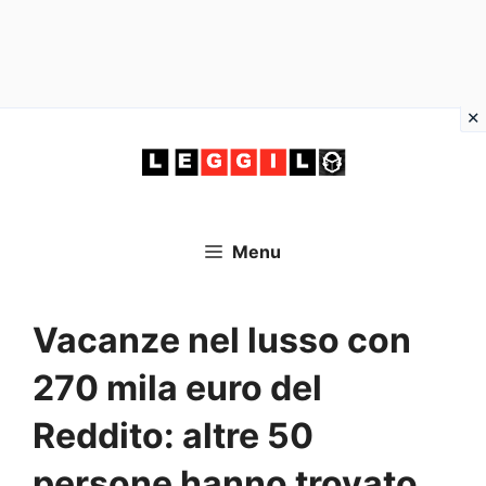
Vai
al
contenuto
Menu
Vacanze nel lusso con
270 mila euro del
Reddito: altre 50
persone hanno trovato