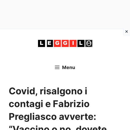
Vai
al
contenuto
Menu
Covid, risalgono i
contagi e Fabrizio
Pregliasco avverte:
“Vaccino o no, dovete