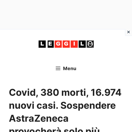
Vai
al
contenuto
Menu
Covid, 380 morti, 16.974
nuovi casi. Sospendere
AstraZeneca
provocherà solo più