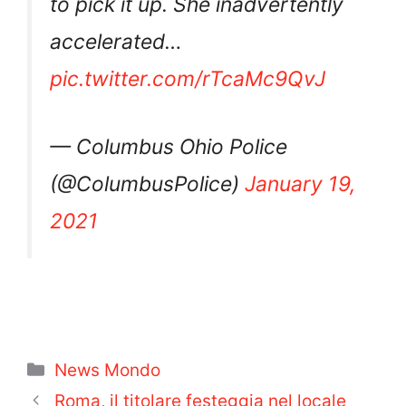
accelerated…
pic.twitter.com/rTcaMc9QvJ
— Columbus Ohio Police
(@ColumbusPolice)
January 19,
2021
Categorie
News Mondo
Roma, il titolare festeggia nel locale