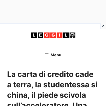
Vai
al
contenuto
Menu
La carta di credito cade
a terra, la studentessa si
china, il piede scivola
sull’acceleratore. Una