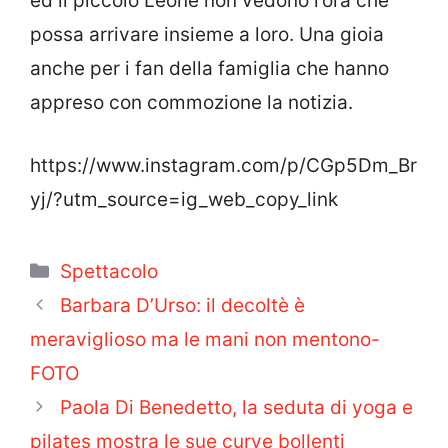
ed il piccolo Leone non vedono l’ora che
possa arrivare insieme a loro. Una gioia
anche per i fan della famiglia che hanno
appreso con commozione la notizia.
https://www.instagram.com/p/CGp5Dm_Br
yj/?utm_source=ig_web_copy_link
Categorie
Spettacolo
Barbara D’Urso: il decoltè è
meraviglioso ma le mani non mentono-
FOTO
Paola Di Benedetto, la seduta di yoga e
pilates mostra le sue curve bollenti