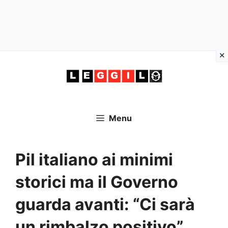
Vai
al
contenuto
Menu
Pil italiano ai minimi
storici ma il Governo
guarda avanti: “Ci sarà
un rimbalzo positivo”