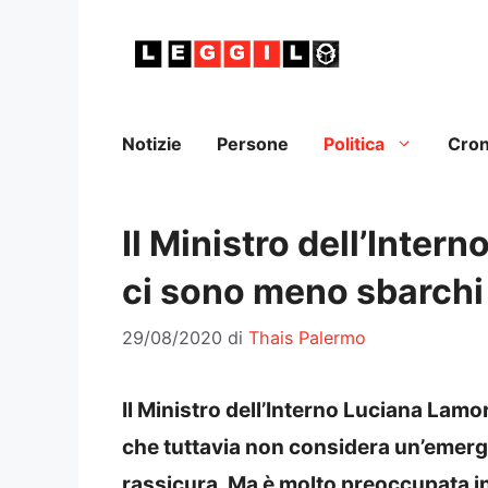
Vai
al
contenuto
Notizie
Persone
Politica
Cro
Il Ministro dell’Inter
ci sono meno sbarchi 
29/08/2020
di
Thais Palermo
Il Ministro dell’Interno Luciana Lamo
che tuttavia non considera un’emergen
rassicura. Ma è molto preoccupata inve