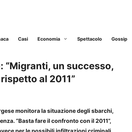
naca
Casi
Economia
Spettacolo
Gossip
no: “Migranti, un successo,
rispetto al 2011”
rgese monitora la situazione degli sbarchi,
za. “Basta fare il confronto con il 2011”,
ce per le possibili infiltrazioni criminali