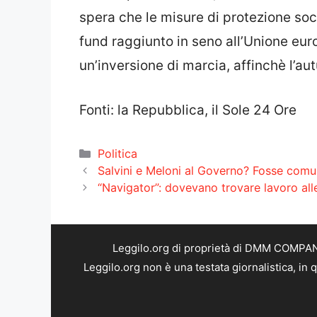
spera che le misure di protezione soci
fund raggiunto in seno all’Unione europ
un’inversione di marcia, affinchè l’au
Fonti: la Repubblica, il Sole 24 Ore
Categorie
Politica
Salvini e Meloni al Governo? Fosse comun
“Navigator”: dovevano trovare lavoro all
Leggilo.org di proprietà di DMM COMPANY 
Leggilo.org non è una testata giornalistica, in