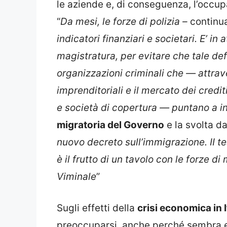
le aziende e, di conseguenza, l’occu
“
Da mesi, le forze di polizia –
continua
indicatori finanziari e societari. E’ i
magistratura, per evitare che tale defi
organizzazioni criminali che — attraver
imprenditoriali e il mercato dei credi
e società di copertura — puntano a i
migratoria del Governo
e la svolta da
nuovo decreto sull’immigrazione. II t
è il frutto di un tavolo con le forze 
Viminale
”
Sugli effetti della
crisi economica in I
preoccuparsi, anche perché sembra ess