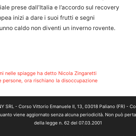
ale prese dall’Italia e l’accordo sul recovery
ea inizi a dare i suoi frutti e segni
tunno caldo non diventi un inverno rovente.
i nelle spiagge ha detto Nicola Zingaretti
e persone, ora rischiano la disoccupazione
SRL - Corso Vittorio Emanuele II, 13, 03018 Paliano (FR) - Co
 quanto viene aggiornato senza alcuna periodicità. Non può perta
della legge n. 62 del 07.03.2001