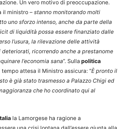
pazione. Un vero motivo di preoccupazione.
 il ministro
– stanno monitorando molti
n atto uno sforzo intenso, anche da parte della
cit di liquidità possa essere finanziato dalle
so l’usura, la rilevazione delle attività
ti deteriorati, ricorrendo anche a prestanome
nquinare l’economia sana
”. Sulla
politica
 tempo attesa il Ministro assicura: “
È pronto il
esto è già stato trasmesso a Palazzo Chigi ed
di maggioranza che ho coordinato qui al
talia
la Lamorgese ha ragione a
ere una crisi lontana dall’essere giunta alla