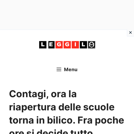
Vai
al
contenuto
Menu
Contagi, ora la
riapertura delle scuole
torna in bilico. Fra poche
ore si decide tutto