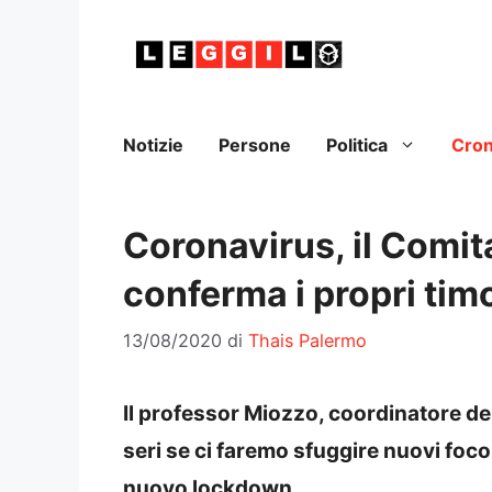
Vai
al
contenuto
Notizie
Persone
Politica
Cro
Coronavirus, il Comit
conferma i propri timo
13/08/2020
di
Thais Palermo
Il professor Miozzo, coordinatore de
seri se ci faremo sfuggire nuovi foco
nuovo lockdown.