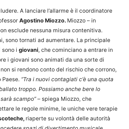
udere. A lanciare l’allarme è il coordinatore
rofessor
Agostino Miozzo.
Miozzo – in
non esclude nessuna misura contenitiva.
mai, sono tornati ad aumentare. La principale
i sono i
giovani
, che cominciano a entrare in
re i giovani sono animati da una sorte di
 non si rendono conto del rischio che corrono,
ro Paese.
“Tra i nuovi contagiati c’è una quota
 ballato troppo. Possiamo anche bere lo
 sarà scampo” –
spiega Miozzo, che
pettare le regole minime, le uniche vere terapie
discoteche,
riaperte su volontà delle autorità
ncedere spazi di divertimento musicale,