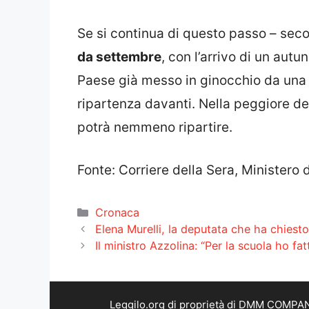
Se si continua di questo passo – secon
da settembre
, con l’arrivo di un autu
Paese già messo in ginocchio da un
ripartenza davanti. Nella peggiore de
potrà nemmeno ripartire.
Fonte: Corriere della Sera, Ministero 
Categorie
Cronaca
Elena Murelli, la deputata che ha chiest
Il ministro Azzolina: “Per la scuola ho fat
Leggilo.org di proprietà di DMM COMPANY 