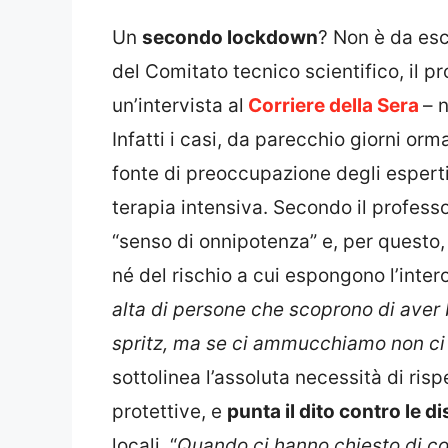
Un
secondo lockdown
? Non è da escl
del Comitato tecnico scientifico, il p
un’intervista al
Corriere della Sera
– 
Infatti i casi, da parecchio giorni or
fonte di preoccupazione degli espert
terapia intensiva. Secondo il professo
“senso di onnipotenza” e, per questo,
né del rischio a cui espongono l’inte
alta di persone che scoprono di aver
spritz, ma se ci ammucchiamo non ci
sottolinea l’assoluta necessità di ris
protettive, e
punta il dito contro le 
locali. “
Quando ci hanno chiesto di co