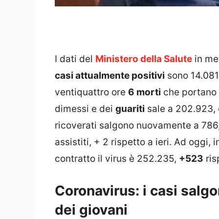
I dati del
Ministero della Salute
in mer
casi attualmente positivi
sono 14.081
ventiquattro ore
6 morti
che portano i
dimessi e dei
guariti
sale a 202.923,
ricoverati salgono nuovamente a 786, 
assistiti, + 2 rispetto a ieri. Ad oggi, 
contratto il virus è 252.235,
+523
ris
Coronavirus: i casi salgo
dei giovani