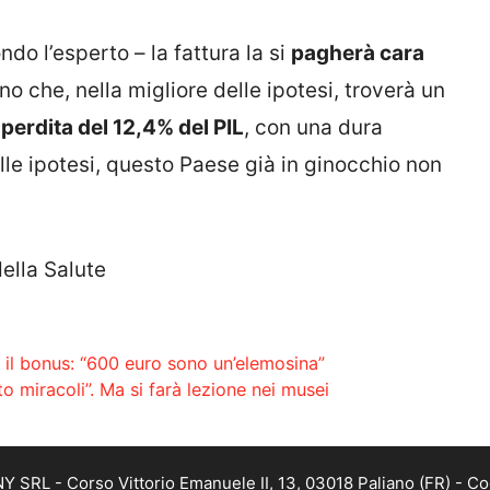
do l’esperto – la fattura la si
pagherà cara
nno che, nella migliore delle ipotesi, troverà un
a
perdita del 12,4% del PIL
, con una dura
lle ipotesi, questo Paese già in ginocchio non
della Salute
o il bonus: “600 euro sono un’elemosina”
to miracoli”. Ma si farà lezione nei musei
SRL - Corso Vittorio Emanuele II, 13, 03018 Paliano (FR) - Co