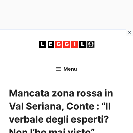
Vai
al
contenuto
Menu
Mancata zona rossa in
Val Seriana, Conte : “Il
verbale degli esperti?
Non l’ho mai visto”