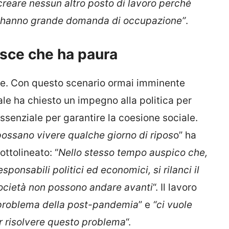
 creare nessun altro posto di lavoro perché
non hanno grande domanda di occupazione”
.
pisce che ha paura
iale. Con questo scenario ormai imminente
le ha chiesto un impegno alla politica per
ssenziale per garantire la coesione sociale.
possano vivere qualche giorno di ripos
o” ha
ttolineato: “
Nello stesso tempo auspico che,
sponsabili politici ed economici, si rilanci il
 società non possono andare avanti
“. Il lavoro
 problema della post-pandemia
” e
“ci vuole
er risolvere questo problema
“.