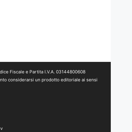
dice Fiscale e Partita I.V.A. 03144800608
nto considerarsi un prodotto editoriale ai sensi
dv