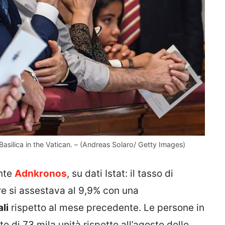
 Basilica in the Vatican. – (Andreas Solaro/ Getty Images)
onte
Adnkronos
, su dati Istat: il tasso di
e si assestava al 9,9% con una
li
rispetto al mese precedente. Le persone in
 di 73 mila unità rispetto all’agosto dello