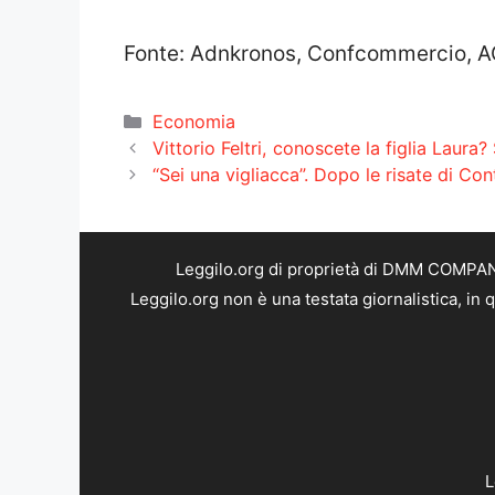
Fonte: Adnkronos, Confcommercio, AGI
Categorie
Economia
Vittorio Feltri, conoscete la figlia Laur
“Sei una vigliacca”. Dopo le risate di C
Leggilo.org di proprietà di DMM COMPANY 
Leggilo.org non è una testata giornalistica, in
L