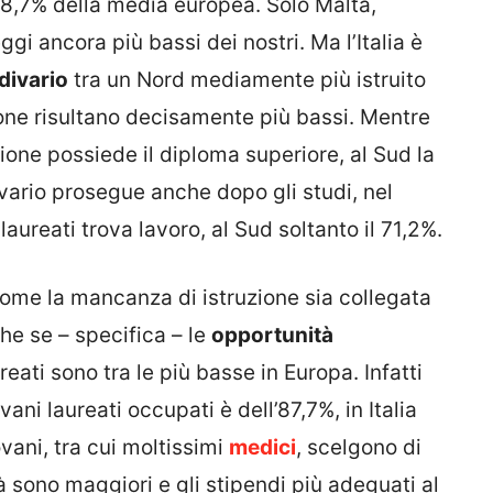
 78,7% della media europea. Solo Malta,
i ancora più bassi dei nostri. Ma l’Italia è
divario
tra un Nord mediamente più istruito
zione risultano decisamente più bassi. Mentre
ione possiede il diploma superiore, al Sud la
ivario prosegue anche dopo gli studi, nel
aureati trova lavoro, al Sud soltanto il 71,2%.
 come la mancanza di istruzione sia collegata
che se – specifica – le
opportunità
eati sono tra le più basse in Europa. Infatti
ani laureati occupati è dell’87,7%, in Italia
vani, tra cui moltissimi
medici
, scelgono di
ità sono maggiori e gli stipendi più adeguati al