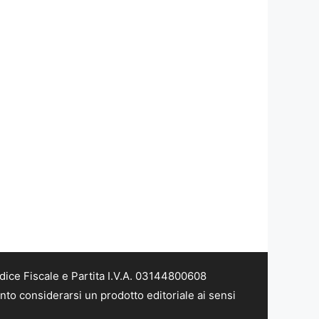
dice Fiscale e Partita I.V.A. 03144800608
nto considerarsi un prodotto editoriale ai sensi