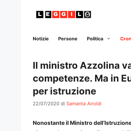
Vai
al
contenuto
Notizie
Persone
Politica
Cro
Il ministro Azzolina v
competenze. Ma in Eur
per istruzione
22/07/2020
di
Samanta Airoldi
Nonostante il Ministro dell’Istruzion