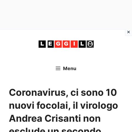
Vai
al
contenuto
Menu
Coronavirus, ci sono 10
nuovi focolai, il virologo
Andrea Crisanti non
esclude un secondo