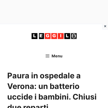
Vai
al
contenuto
Menu
Paura in ospedale a
Verona: un batterio
uccide i bambini. Chiusi
due reparti