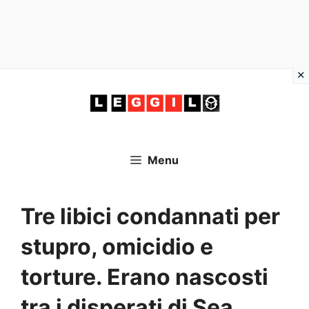
Vai
al
contenuto
Menu
Tre libici condannati per
stupro, omicidio e
torture. Erano nascosti
tra i disperati di Sea