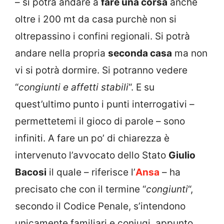
– si potrà andare a
fare una corsa
anche
oltre i 200 mt da casa purchè non si
oltrepassino i confini regionali. Si potrà
andare nella propria
seconda casa
ma non
vi si potrà dormire. Si potranno vedere
“
congiunti e affetti stabili
“. E su
quest’ultimo punto i punti interrogativi –
permettetemi il gioco di parole – sono
infiniti. A fare un po’ di chiarezza è
intervenuto l’avvocato dello Stato
Giulio
Bacosi
il quale – riferisce l’
Ansa
– ha
precisato che con il termine “
congiunti
“,
secondo il Codice Penale, s’intendono
unicamente familiari e coniugi, appunto,