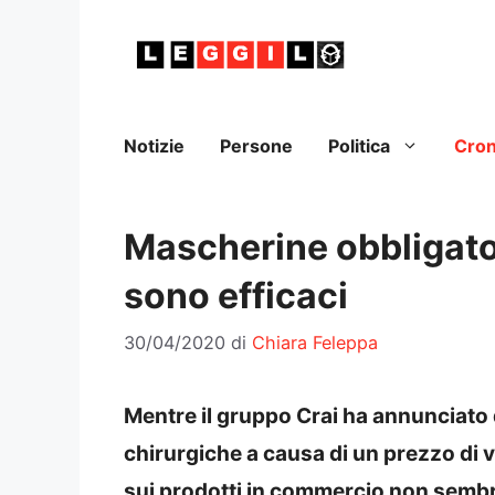
Vai
al
contenuto
Notizie
Persone
Politica
Cro
Mascherine obbligator
sono efficaci
30/04/2020
di
Chiara Feleppa
Mentre il gruppo Crai ha annunciato d
chirurgiche a causa di un prezzo di v
sui prodotti in commercio non semb