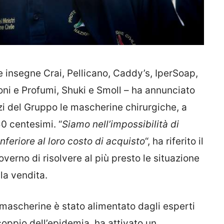
e insegne Crai, Pellicano, Caddy’s, IperSoap,
ni e Profumi, Shuki e Smoll – ha annunciato
ozi del Gruppo le mascherine chirurgiche, a
0 centesimi. “
Siamo nell’impossibilità di
feriore al loro costo di acquisto
“, ha riferito il
verno di risolvere al più presto le situazione
la vendita.
le mascherine è stato alimentato dagli esperti
coppio dell’epidemia, ha attivato un