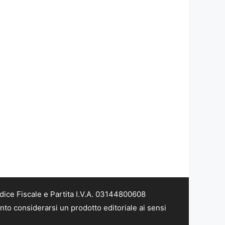
dice Fiscale e Partita I.V.A. 03144800608
nto considerarsi un prodotto editoriale ai sensi