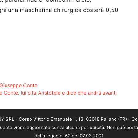
uoghi una mascherina chirurgica costerà 0,50
r Giuseppe Conte
e Conte, lui cita Aristotele e dice che andrà avanti
SRL - Corso Vittorio Emanuele II, 13, 03018 Paliano (FR) - Co
 quanto viene aggiornato senza alcuna periodicità. Non può perta
della legge n. 62 del 07.03.2001