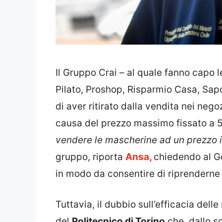
Il Gruppo Crai – al quale fanno capo l
Pilato, Proshop, Risparmio Casa, Sapo
di aver ritirato dalla vendita nei neg
causa del prezzo massimo fissato a 5
vendere le mascherine ad un prezzo in
gruppo, riporta
Ansa,
chiedendo al Go
in modo da consentire di riprenderne 
Tuttavia, il dubbio sull’efficacia del
del
Politecnico di Torino
che, dallo s