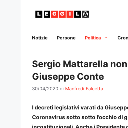
Vai
al
contenuto
Notizie
Persone
Politica
Cro
Sergio Mattarella non
Giuseppe Conte
30/04/2020
di
Manfredi Falcetta
I decreti legislativi varati da Giusep
Coronavirus sotto sotto l’occhio di g
incostituzionali. Anche i Presidente 