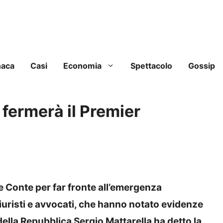
naca
Casi
Economia
Spettacolo
Gossip
 fermerà il Premier
pe Conte per far fronte all’emergenza
iuristi e avvocati, che hanno notato evidenze
della Repubblica Sergio Mattarella ha detto la