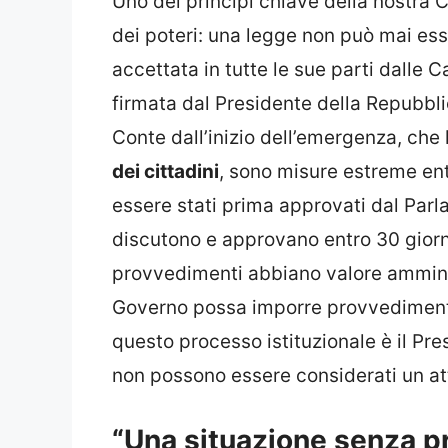
Uno dei principi chiave della nostra Co
dei poteri: una legge non può mai es
accettata in tutte le sue parti dall
firmata dal Presidente della Repubbl
Conte dall’inizio dell’emergenza, che li
dei cittadini
, sono misure estreme en
essere stati prima approvati dal Parl
discutono e approvano entro 30 giorn
provvedimenti abbiano valore amminis
Governo possa imporre provvedimenti 
questo processo istituzionale è il Pr
non possono essere considerati un att
“Una situazione senza p