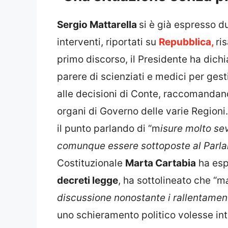
Sergio Mattarella
si è già espresso du
interventi, riportati su
Repubblica,
ri
primo discorso, il Presidente ha dich
parere di scienziati e medici per ges
alle decisioni di Conte, raccomanda
organi di Governo delle varie Regioni
il punto parlando di “m
isure molto s
comunque essere sottoposte al Parl
Costituzionale
Marta Cartabia
ha espr
decreti legge
, ha sottolineato che “m
discussione nonostante i rallentamen
uno schieramento politico volesse int