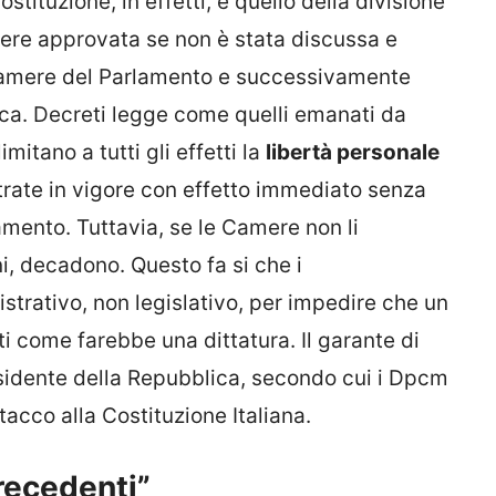
stituzione, in effetti, è quello della divisione
sere approvata se non è stata discussa e
e Camere del Parlamento e successivamente
ica. Decreti legge come quelli emanati da
mitano a tutti gli effetti la
libertà personale
trate in vigore con effetto immediato senza
amento. Tuttavia, se le Camere non li
i, decadono. Questo fa si che i
trativo, non legislativo, per impedire che un
come farebbe una dittatura. Il garante di
esidente della Repubblica, secondo cui i Dpcm
acco alla Costituzione Italiana.
recedenti”