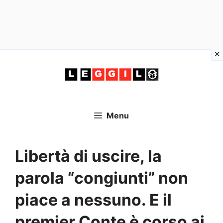
Vai
al
contenuto
Menu
Libertà di uscire, la
parola “congiunti” non
piace a nessuno. E il
premier Conte è corso ai