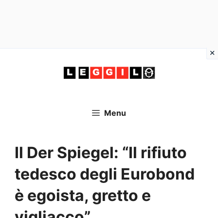
Vai
al
contenuto
Menu
Il Der Spiegel: “Il rifiuto
tedesco degli Eurobond
è egoista, gretto e
vigliacco”