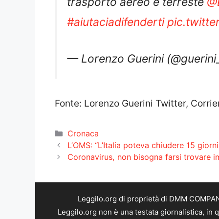
#aiutaciadifenderti
pic.twit
— Lorenzo Guerini (@guerini
Fonte: Lorenzo Guerini Twitter, Corrie
Categorie
Cronaca
L’OMS: “L’Italia poteva chiudere 15 gior
Coronavirus, non bisogna farsi trovare 
Leggilo.org di proprietà di DMM COMPANY 
Leggilo.org non è una testata giornalistica, in