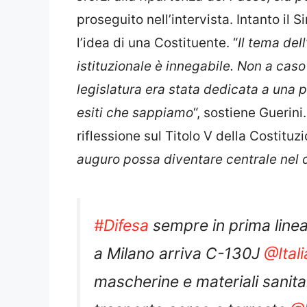
proseguito nell’intervista. Intanto il 
l’idea di una Costituente. “
Il tema de
istituzionale è innegabile. Non a cas
legislatura era stata dedicata a una pa
esiti che sappiamo
“, sostiene Guerin
riflessione sul Titolo V della Costituz
auguro possa diventare centrale nel di
#Difesa
sempre in prima linea.
a Milano arriva C-130J
@Ital
mascherine e materiali sanita
trasporto aereo e terreste
@E