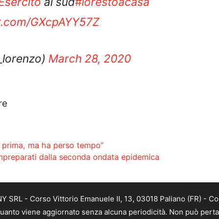
ter.com/GXcpAYY57Z
_lorenzo)
March 28, 2020
re
ni prima, ma ha perso tempo”
impreparati dalla seconda ondata epidemica
SRL - Corso Vittorio Emanuele II, 13, 03018 Paliano (FR) - Co
 quanto viene aggiornato senza alcuna periodicità. Non può perta