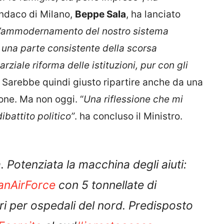
Sindaco di Milano,
Beppe Sala
, ha lanciato
ll’ammodernamento del nostro sistema
o una parte consistente della scorsa
rziale riforma delle istituzioni, pur con gli
i. Sarebbe quindi giusto ripartire anche da una
ione. Ma non oggi. “
Una riflessione che mi
battito politico”
. ha concluso il Ministro.
 Potenziata la macchina degli aiuti:
ianAirForce
con 5 tonnellate di
ri per ospedali del nord. Predisposto
sercito
al sud
#iorestoacasa