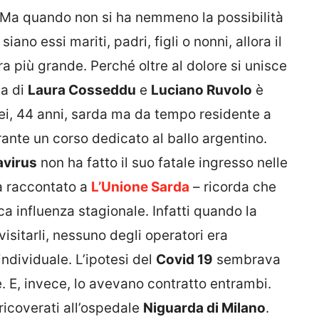
 Ma quando non si ha nemmeno la possibilità
siano essi mariti, padri, figli o nonni, allora il
 più grande. Perché oltre al dolore si unisce
la di
Laura Cosseddu
e
Luciano Ruvolo
è
Lei, 44 anni, sarda ma da tempo residente a
rante un corso dedicato al ballo argentino.
virus
non ha fatto il suo fatale ingresso nelle
ha raccontato a
L’Unione Sarda
– ricorda che
a influenza stagionale. Infatti quando la
isitarli, nessuno degli operatori era
individuale. L’ipotesi del
Covid 19
sembrava
 E, invece, lo avevano contratto entrambi.
ricoverati all’ospedale
Niguarda di Milano
.