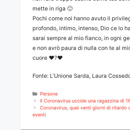
mette in riga
🙂
Pochi come noi hanno avuto il privile
profondo, intimo, intenso, Dio ce lo ha
sarai sempre al mio fianco, in ogni ges
e non avrò paura di nulla con te al m
cuore
❤️
?
❤️
Fonte: L’Unione Sarda, Laura Cosse
Categorie
Persone
Il Coronavirus uccide una ragazzina di 16
Coronavirus, quei venti giorni di ritard
eventi