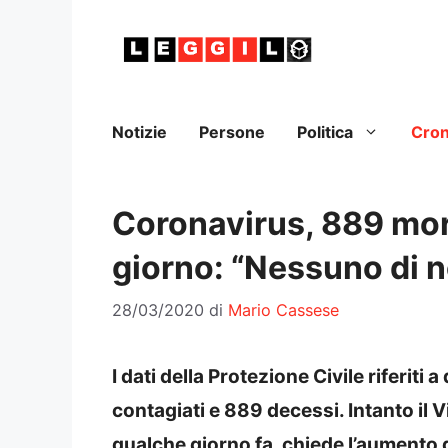
Vai
al
contenuto
Notizie
Persone
Politica
Cro
Coronavirus, 889 mort
giorno: “Nessuno di n
28/03/2020
di
Mario Cassese
I dati della Protezione Civile riferit
contagiati e 889 decessi. Intanto il V
qualche giorno fa, chiede l’aumento d