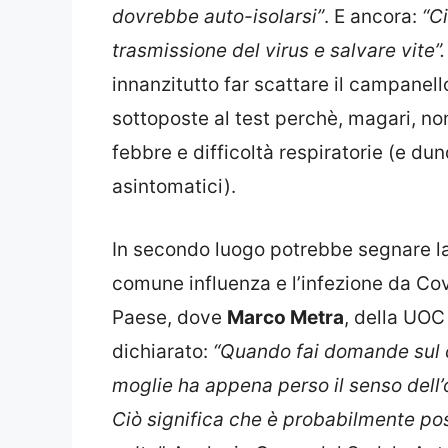
dovrebbe auto-isolarsi”
. E ancora:
“C
trasmissione del virus e salvare vite”
innanzitutto far scattare il campanel
sottoposte al test perchè, magari, no
febbre e difficoltà respiratorie (e du
asintomatici).
In secondo luogo potrebbe segnare la d
comune influenza e l’infezione da Co
Paese, dove
Marco Metra
, della UOC 
dichiarato:
“Quando fai domande sul co
moglie ha appena perso il senso dell’o
Ciò significa che è probabilmente pos