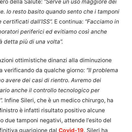
ero della Salute:
“Serve un uso maggiore dei
e. Io resto basito quando sento che i tamponi
certificati dall’ISS”.
E continua:
“Facciamo in
boratori periferici ed evitiamo così anche
 detta più di una volta”.
azioni ottimistiche dinanzi alla diminuzione
sta verificando da qualche giorno:
“Il problema
 avere dei casi di rientro. Avremo dei
ssario anche il controllo tecnologico per
”.
Infine Sileri, che è un medico chirurgo, ha
inistro è infatti risultato positivo alcune
o due tamponi negativi, attende l’esito del
finitiva guarigione dal
Covid-19
. Sileri ha