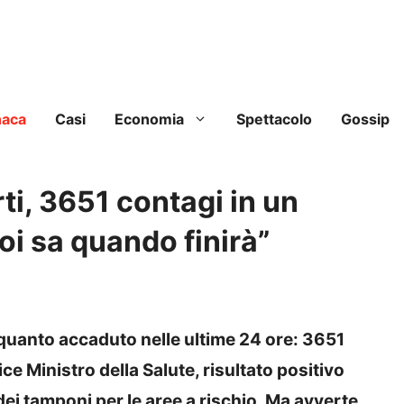
naca
Casi
Economia
Spettacolo
Gossip
i, 3651 contagi in un
oi sa quando finirà”
i a quanto accaduto nelle ultime 24 ore: 3651
ice Ministro della Salute, risultato positivo
ei tamponi per le aree a rischio. Ma avverte