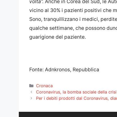
volta”.
Anche in Corea del Sud, le Auto
vicino al 30% i pazienti positivi ch
Sono, tranquillizzano i medici, perdi
qualche settimane, che possono dunq
guarigione del paziente.
Fonte: Adnkronos, Repubblica
Categorie
Cronaca
Coronavirus, la bomba sociale della crisi
Per i debiti prodotti dal Coronavirus, di