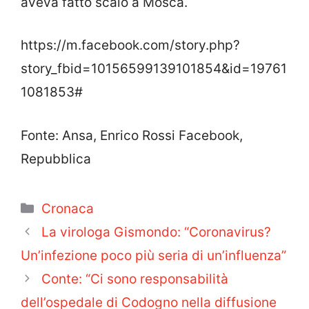
aveva fatto scalo a Mosca.
https://m.facebook.com/story.php?
story_fbid=10156599139101854&id=19761
1081853#
Fonte: Ansa, Enrico Rossi Facebook,
Repubblica
Categorie
Cronaca
La virologa Gismondo: “Coronavirus?
Un’infezione poco più seria di un’influenza”
Conte: “Ci sono responsabilità
dell’ospedale di Codogno nella diffusione