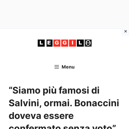
Vai
al
contenuto
Menu
“Siamo più famosi di
Salvini, ormai. Bonaccini
doveva essere
confermato senza voto”