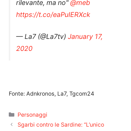
rilevante, ma no"
@meb
https://t.co/eaPuIERXck
— La7 (@La7tv)
January 17,
2020
Fonte: Adnkronos, La7, Tgcom24
Categorie
Personaggi
Sgarbi contro le Sardine: “L’unico