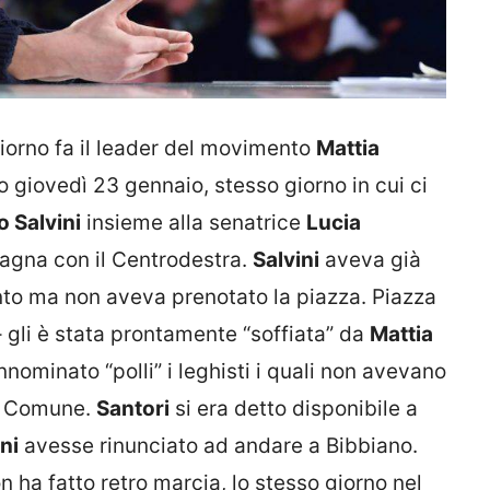
orno fa il leader del movimento
Mattia
o giovedì 23 gennaio, stesso giorno in cui ci
 Salvini
insieme alla senatrice
Lucia
magna con il Centrodestra.
Salvini
aveva già
to ma non aveva prenotato la piazza. Piazza
 gli è stata prontamente “soffiata” da
Mattia
minato “polli” i leghisti i quali non avevano
el Comune.
Santori
si era detto disponibile a
ni
avesse rinunciato ad andare a Bibbiano.
 ha fatto retro marcia, lo stesso giorno nel