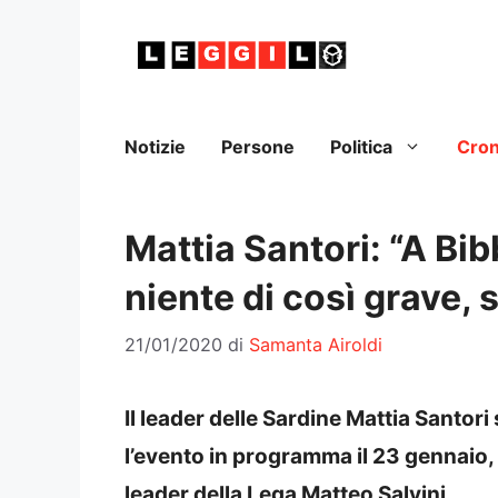
Vai
al
contenuto
Notizie
Persone
Politica
Cro
Mattia Santori: “A Bi
niente di così grave, s
21/01/2020
di
Samanta Airoldi
Il leader delle Sardine Mattia Santori
l’evento in programma il 23 gennaio,
leader della Lega Matteo Salvini.