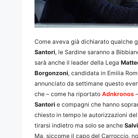
Come aveva già dichiarato qualche gi
Santori
, le Sardine saranno a Bibbian
sarà anche il leader della Lega
Matteo
Borgonzoni
, candidata in Emilia Ro
annunciato da settimane questo even
che – come ha riportato
Adnkronos
–
Santori
e compagni che hanno sopranno
chiesto in tempo le autorizzazioni d
tirarsi indietro ma solo se anche
Salvi
Ma, siccome il capo del Carroccio, non