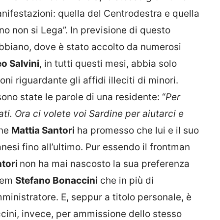
ifestazioni: quella del Centrodestra e quella
no non si Lega”. In previsione di questo
ibbiano, dove è stato accolto da numerosi
o Salvini
, in tutti questi mesi, abbia solo
i riguardante gli affidi illeciti di minori.
ono state le parole di una residente: “
Per
ti. Ora ci volete voi Sardine per aiutarci e
nne
Mattia Santori
ha promesso che lui e il suo
si fino all’ultimo. Pur essendo il frontman
ntori
non ha mai nascosto la sua preferenza
 Dem
Stefano Bonaccini
che in più di
ministratore. E, seppur a titolo personale, è
cini, invece, per ammissione dello stesso