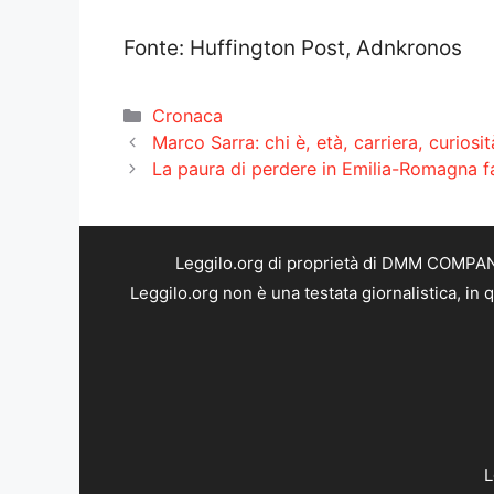
Fonte: Huffington Post, Adnkronos
Categorie
Cronaca
Marco Sarra: chi è, età, carriera, curiosi
La paura di perdere in Emilia-Romagna fa
Leggilo.org di proprietà di DMM COMPANY 
Leggilo.org non è una testata giornalistica, in
L