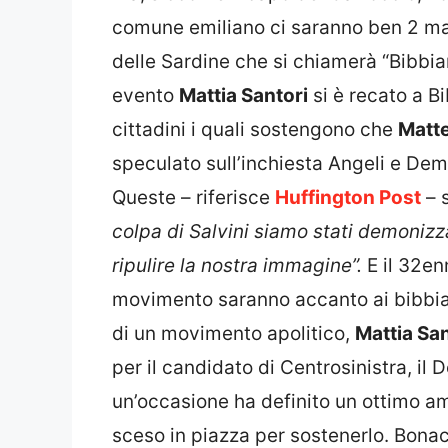
comune emiliano ci saranno ben 2 man
delle Sardine che si chiamerà “Bibbia
evento
Mattia Santori
si è recato a B
cittadini i quali sostengono che
Matte
speculato sull’inchiesta Angeli e Demon
Queste – riferisce
Huffington Post
– s
colpa di Salvini siamo stati demonizza
ripulire la nostra immagine”.
E il 32e
movimento saranno accanto ai bibbiane
di un movimento apolitico,
Mattia Sa
per il candidato di Centrosinistra, il
un’occasione ha definito un ottimo am
sceso in piazza per sostenerlo. Bonac