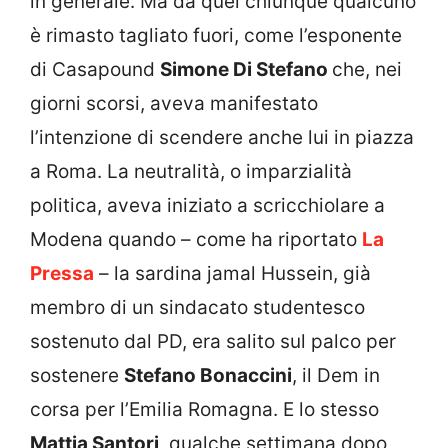
in generale. Ma da quel chiunque qualcuno
è rimasto tagliato fuori, come l’esponente
di Casapound
Simone Di Stefano
che, nei
giorni scorsi, aveva manifestato
l’intenzione di scendere anche lui in piazza
a Roma. La neutralità, o imparzialità
politica, aveva iniziato a scricchiolare a
Modena quando – come ha riportato
La
Pressa
– la sardina jamal Hussein, già
membro di un sindacato studentesco
sostenuto dal PD, era salito sul palco per
sostenere
Stefano Bonaccini
, il Dem in
corsa per l’Emilia Romagna. E lo stesso
Mattia Santori
, qualche settimana dopo,