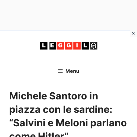
Vai
al
contenuto
Menu
Michele Santoro in
piazza con le sardine:
“Salvini e Meloni parlano
come Hitler”