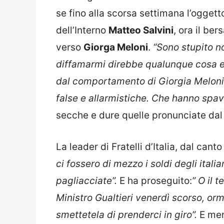
se fino alla scorsa settimana l’oggetto
dell’Interno
Matteo Salvini
, ora il be
verso
Giorga Meloni
.
“Sono stupito n
diffamarmi direbbe qualunque cosa e 
dal comportamento di Giorgia Meloni.
false e allarmistiche. Che hanno spave
secche e dure quelle pronunciate dal
La leader di Fratelli d’Italia, dal canto 
ci fossero di mezzo i soldi degli itali
pagliacciate”.
E ha proseguito:
” O il 
Ministro Gualtieri venerdì scorso, orm
smettetela di prenderci in giro”.
E me