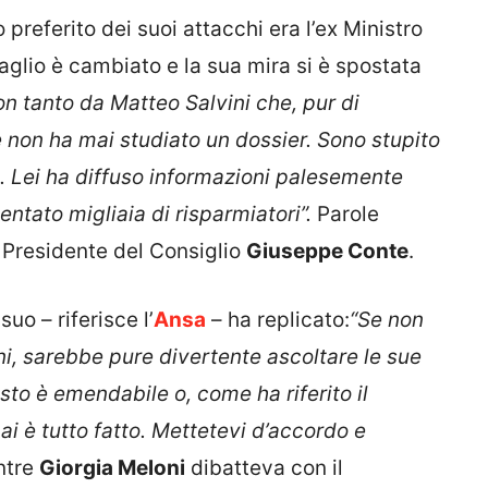
 preferito dei suoi attacchi era l’ex Ministro
rsaglio è cambiato e la sua mira si è spostata
on tanto da Matteo Salvini che, pur di
non ha mai studiato un dossier. Sono stupito
 Lei ha diffuso informazioni palesemente
ntato migliaia di risparmiatori”.
Parole
 Presidente del Consiglio
Giuseppe Conte
.
suo – riferisce l’
Ansa
– ha replicato:
“Se non
ani, sarebbe pure divertente ascoltare le sue
testo è emendabile o, come ha riferito il
ai è tutto fatto. Mettetevi d’accordo e
ntre
Giorgia Meloni
dibatteva con il