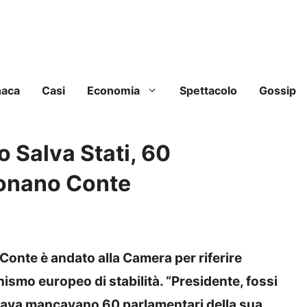
naca
Casi
Economia
Spettacolo
Gossip
 Salva Stati, 60
onano Conte
Conte è andato alla Camera per riferire
nismo europeo di stabilità. “Presidente, fossi
arlava mancavano 60 parlamentari della sua