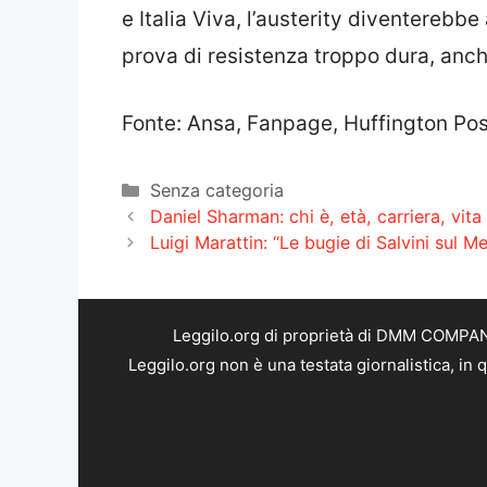
e Italia Viva, l’austerity diventerebb
prova di resistenza troppo dura, anche
Fonte: Ansa, Fanpage, Huffington Post,
Categorie
Senza categoria
Daniel Sharman: chi è, età, carriera, vita
Luigi Marattin: “Le bugie di Salvini sul 
Leggilo.org di proprietà di DMM COMPANY 
Leggilo.org non è una testata giornalistica, in