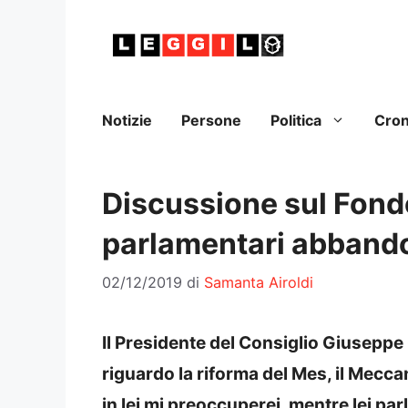
Vai
al
contenuto
Notizie
Persone
Politica
Cro
Discussione sul Fondo
parlamentari abband
02/12/2019
di
Samanta Airoldi
Il Presidente del Consiglio Giuseppe 
riguardo la riforma del Mes, il Mecca
in lei mi preoccuperei, mentre lei p