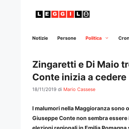
Vai
al
contenuto
Notizie
Persone
Politica
Cro
Zingaretti e Di Maio t
Conte inizia a cedere
18/11/2019
di
Mario Cassese
I malumori nella Maggioranza sono or
Giuseppe Conte non sembra essere in g
elezioni regionali in Emilia Romagna 