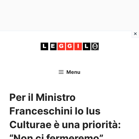
Vai
al
contenuto
Menu
Per il Ministro
Franceschini lo Ius
Culturae è una priorità:
“Non ci fermeremo”