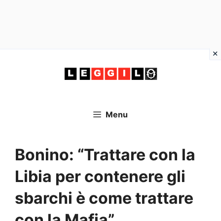
Vai
al
contenuto
Menu
Bonino: “Trattare con la
Libia per contenere gli
sbarchi è come trattare
con la Mafia”