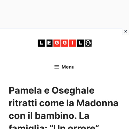
Vai
al
contenuto
Menu
Pamela e Oseghale
ritratti come la Madonna
con il bambino. La
famiglia: “Un orrore”