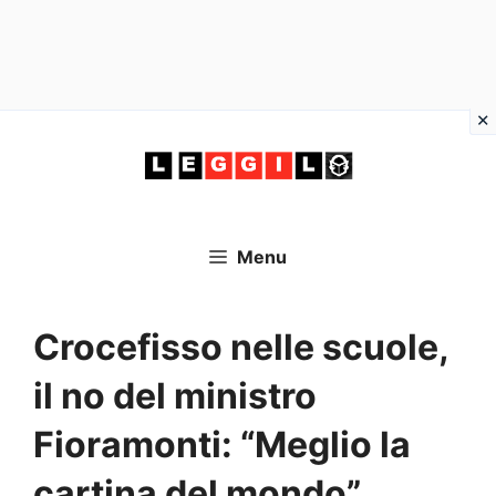
Vai
al
contenuto
Menu
Crocefisso nelle scuole,
il no del ministro
Fioramonti: “Meglio la
cartina del mondo”