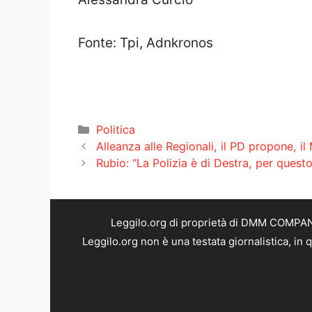
Fonte: Tpi, Adnkronos
Categorie
Politica
Alleanza alle Regionali, il PD propone, i
Rubio: “La Polizia è di Destra, per questo
Leggilo.org di proprietà di DMM COMPANY 
Leggilo.org non è una testata giornalistica, in