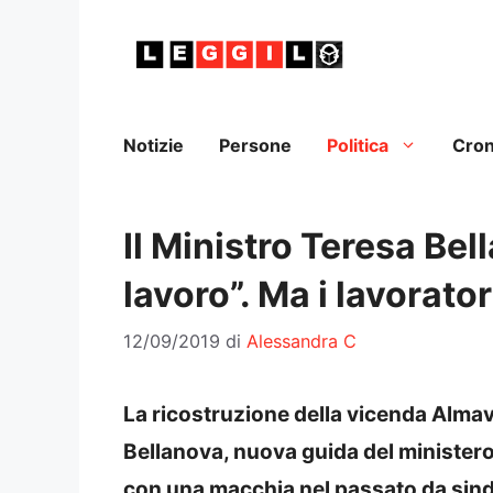
Vai
al
contenuto
Notizie
Persone
Politica
Cro
Il Ministro Teresa Bell
lavoro”. Ma i lavorato
12/09/2019
di
Alessandra C
La ricostruzione della vicenda Almav
Bellanova, nuova guida del ministero 
con una macchia nel passato da sind