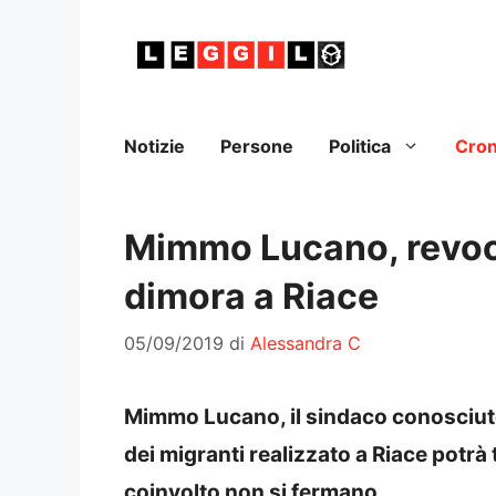
Vai
al
contenuto
Notizie
Persone
Politica
Cro
Mimmo Lucano, revocat
dimora a Riace
05/09/2019
di
Alessandra C
Mimmo Lucano, il sindaco conosciuto i
dei migranti realizzato a Riace potrà
coinvolto non si fermano.