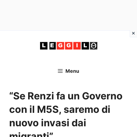
Vai
al
contenuto
Menu
“Se Renzi fa un Governo
con il M5S, saremo di
nuovo invasi dai
migranti”